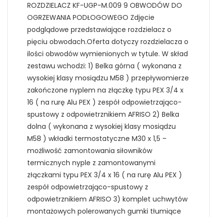
ROZDZIELACZ KF-UGP-M.009 9 OBWODÓW DO
OGRZEWANIA PODŁOGOWEGO Zdjęcie
podglądowe przedstawiające rozdzielacz o
pięciu obwodach.Oferta dotyczy rozdzielacza o
ilości obwodów wymienionych w tytule. W skład
zestawu wchodzi: 1) Belka górna ( wykonana z
wysokiej klasy mosiądzu M58 ) przepływomierze
zakończone nyplem na złączkę typu PEX 3/4 x
16 ( na rurę Alu PEX ) zespół odpowietrzająco-
spustowy z odpowietrznikiem AFRISO 2) Belka
dolna ( wykonana z wysokiej klasy mosiądzu
M58 ) wkładki termostatyczne M30 x 1,5 –
możliwość zamontowania siłowników
termicznych nyple z zamontowanymi
złączkami typu PEX 3/4 x 16 ( na rurę Alu PEX )
zespół odpowietrzająco-spustowy z
odpowietrznikiem AFRISO 3) komplet uchwytów
montażowych polerowanych gumki tłumiące