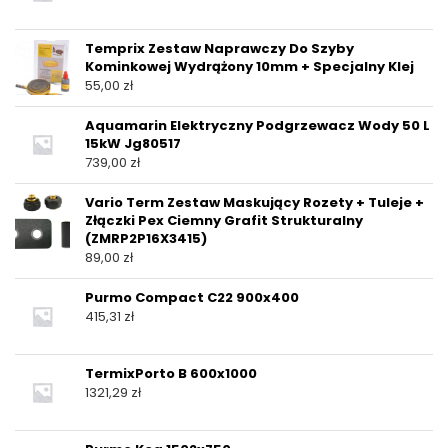
Temprix Zestaw Naprawczy Do Szyby
Kominkowej Wydrążony 10mm + Specjalny Klej
55,00
zł
Aquamarin Elektryczny Podgrzewacz Wody 50 L
15kW Jg80517
739,00
zł
Vario Term Zestaw Maskujący Rozety + Tuleje +
Złączki Pex Ciemny Grafit Strukturalny
(ZMRP2P16X3415)
89,00
zł
Purmo Compact C22 900x400
415,31
zł
TermixPorto B 600x1000
1321,29
zł