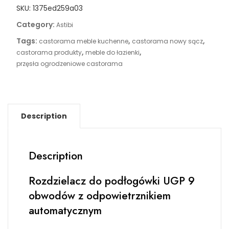
SKU:
1375ed259a03
Category:
Astibi
Tags:
,
,
castorama meble kuchenne
castorama nowy sącz
,
,
castorama produkty
meble do łazienki
przęsła ogrodzeniowe castorama
Description
Description
Rozdzielacz do podłogówki UGP 9
obwodów z odpowietrznikiem
automatycznym