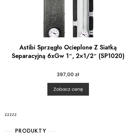
Astibi Sprzęgło Ocieplone Z Siatką
Separacyjną 6xGw 1″, 2×1/2″ (SP1020)
397,00
zł
Zobacz cenę
zzzzz
PRODUKTY