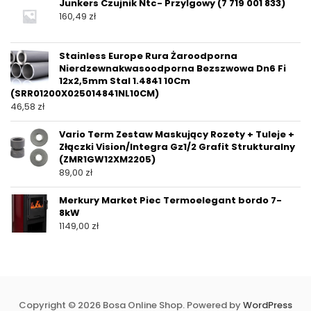
Junkers Czujnik Ntc- Przylgowy (7 719 001 833)
160,49
zł
Stainless Europe Rura Żaroodporna
Nierdzewnakwasoodporna Bezszwowa Dn6 Fi
12x2,5mm Stal 1.4841 10Cm
(SRR01200X025014841NL10CM)
46,58
zł
Vario Term Zestaw Maskujący Rozety + Tuleje +
Złączki Vision/Integra Gz1/2 Grafit Strukturalny
(ZMR1GW12XM2205)
89,00
zł
Merkury Market Piec Termoelegant bordo 7-
8kW
1149,00
zł
Copyright © 2026 Bosa Online Shop. Powered by
WordPress