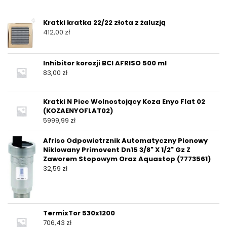
Kratki kratka 22/22 złota z żaluzją
412,00
zł
Inhibitor korozji BCI AFRISO 500 ml
83,00
zł
Kratki N Piec Wolnostojący Koza Enyo Flat 02
(KOZAENYOFLAT02)
5999,99
zł
Afriso Odpowietrznik Automatyczny Pionowy
Niklowany Primovent Dn15 3/8" X 1/2" Gz Z
Zaworem Stopowym Oraz Aquastop (7773561)
32,59
zł
TermixTor 530x1200
706,43
zł