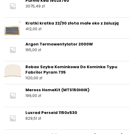
Purmo Kea 1502x750
3075,49
zł
Kratki kratka 22/30 złota małe oko z żaluzją
412,00
zł
Argon Termowentylator 2000W
165,00
zł
Robax Szyba Kominkowa Do Kominka Typu
Fabrilor Pyram 735
1120,00
zł
Meross HomeKit (MTS150HHK)
199,00
zł
Luxrad Perseid 1150x530
829,51
zł