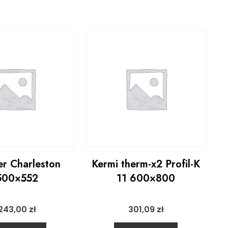
r Charleston
Kermi therm-x2 Profil-K
500×552
11 600×800
243,00
zł
301,09
zł