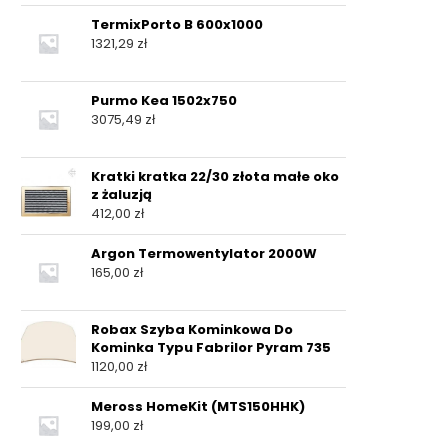
TermixPorto B 600x1000
1321,29
zł
Purmo Kea 1502x750
3075,49
zł
Kratki kratka 22/30 złota małe oko
z żaluzją
412,00
zł
Argon Termowentylator 2000W
165,00
zł
Robax Szyba Kominkowa Do
Kominka Typu Fabrilor Pyram 735
1120,00
zł
Meross HomeKit (MTS150HHK)
199,00
zł