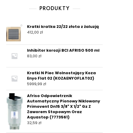
PRODUKTY
Kratki kratka 22/22 złota z żaluzją
412,00
zł
Inhibitor korozji BCI AFRISO 500 ml
83,00
zł
Kratki N Piec Wolnostojący Koza
Enyo Flat 02 (KOZAENYOFLAT02)
5999,99
zł
Afriso Odpowietrznik
Automatyczny Pionowy Niklowany
Primovent Dn15 3/8" X 1/2" Gz Z
Zaworem Stopowym Oraz
Aquastop (7773561)
32,59
zł