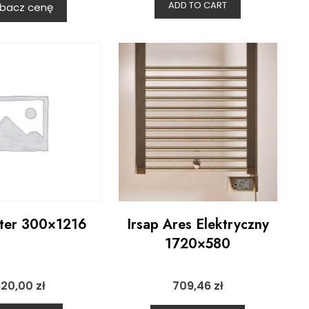
ADD TO CART
bacz cenę
ster 300×1216
Irsap Ares Elektryczny
1720×580
620,00
zł
709,46
zł