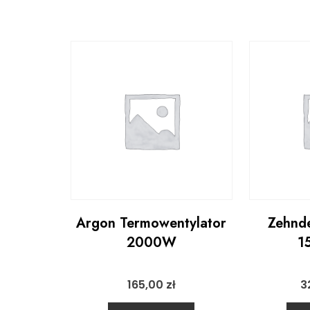
Argon Termowentylator
Zehnde
2000W
1
165,00
zł
3