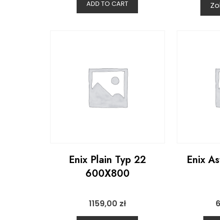
ADD TO CART
Zo
Enix Plain Typ 22
Enix A
600X800
1159,00
zł