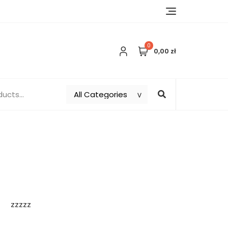
0
0,00 zł
zzzzz