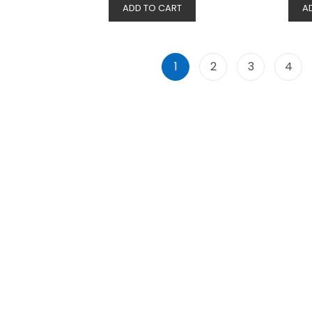
ADD TO CART
A
1
2
3
4