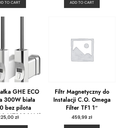
DD TO CART
ADD TO CART
załka GHE ECO
Filtr Magnetyczny do
a 300W biała
Instalacji C.O. Omega
 bez pilota
Filter TF1 1″
04178086116)
325,00
zł
459,99
zł