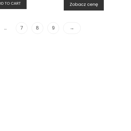
DD TO CART
Zobacz cenę
…
7
8
9
→