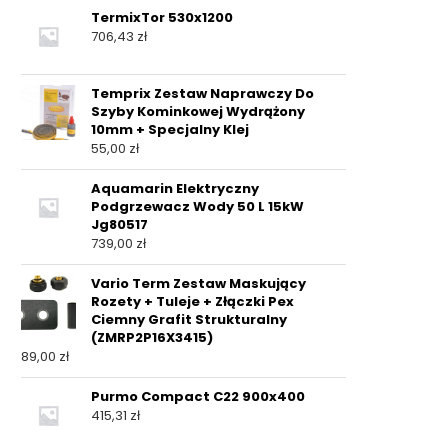
TermixTor 530x1200
706,43
zł
Temprix Zestaw Naprawczy Do
Szyby Kominkowej Wydrążony
10mm + Specjalny Klej
55,00
zł
Aquamarin Elektryczny
Podgrzewacz Wody 50 L 15kW
Jg80517
739,00
zł
Vario Term Zestaw Maskujący
Rozety + Tuleje + Złączki Pex
Ciemny Grafit Strukturalny
(ZMRP2P16X3415)
89,00
zł
Purmo Compact C22 900x400
415,31
zł