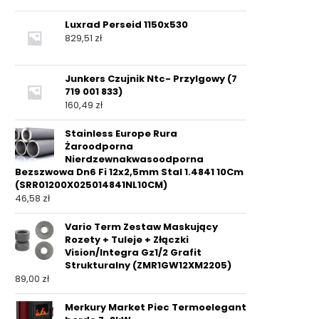
Luxrad Perseid 1150x530
829,51
zł
Junkers Czujnik Ntc- Przylgowy (7
719 001 833)
160,49
zł
Stainless Europe Rura
Żaroodporna
Nierdzewnakwasoodporna
Bezszwowa Dn6 Fi 12x2,5mm Stal 1.4841 10Cm
(SRR01200X025014841NL10CM)
46,58
zł
Vario Term Zestaw Maskujący
Rozety + Tuleje + Złączki
Vision/Integra Gz1/2 Grafit
Strukturalny (ZMR1GW12XM2205)
89,00
zł
Merkury Market Piec Termoelegant