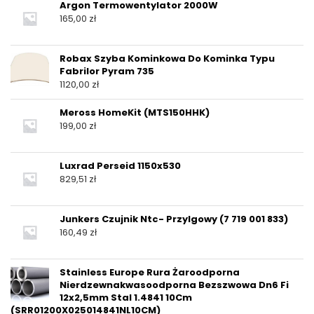
Argon Termowentylator 2000W
165,00
zł
Robax Szyba Kominkowa Do Kominka Typu
Fabrilor Pyram 735
1120,00
zł
Meross HomeKit (MTS150HHK)
199,00
zł
Luxrad Perseid 1150x530
829,51
zł
Junkers Czujnik Ntc- Przylgowy (7 719 001 833)
160,49
zł
Stainless Europe Rura Żaroodporna
Nierdzewnakwasoodporna Bezszwowa Dn6 Fi
12x2,5mm Stal 1.4841 10Cm
(SRR01200X025014841NL10CM)