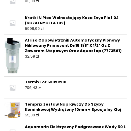
83,00
zł
Kratki N Piec Wolnostojący Koza Enyo Flat 02
(KOZAENYOFLAT02)
5999,99
zł
Afriso Odpowietrznik Automatyczny Pionowy
Niklowany Primovent Dn15 3/8" X 1/2" Gz Z
Zaworem Stopowym Oraz Aquastop (7773561)
32,59
zł
TermixTor 530x1200
706,43
zł
Temprix Zestaw Naprawczy Do Szyby
Kominkowej Wydrążony 10mm + Specjalny Klej
55,00
zł
Aquamarin Elektryczny Podgrzewacz Wody 50 L