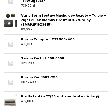
15kW Jg80517
739,00
zł
Vario Term Zestaw Maskujący Rozety + Tuleje +
Złączki Pex Ciemny Grafit Strukturalny
(ZMRP2P16X3415)
89,00
zł
Purmo Compact C22 900x400
415,31
zł
TermixPorto B 600x1000
1321,29
zł
Purmo Kea 1502x750
3075,49
zł
Kratki kratka 22/30 złota małe oko z żaluzją
412,00
zł