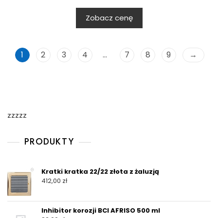
Zobacz cenę
1
2
3
4
…
7
8
9
→
zzzzz
PRODUKTY
Kratki kratka 22/22 złota z żaluzją
412,00
zł
Inhibitor korozji BCI AFRISO 500 ml