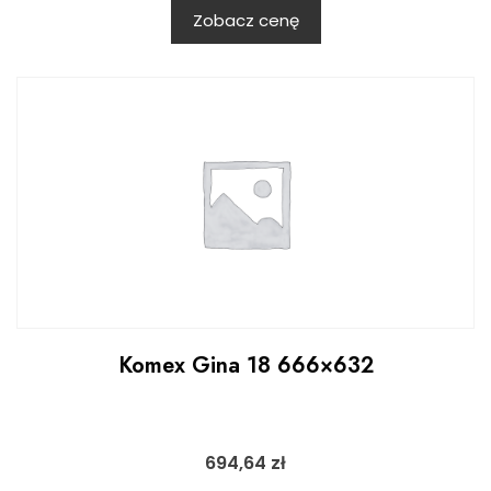
Zobacz cenę
Komex Gina 18 666×632
694,64
zł