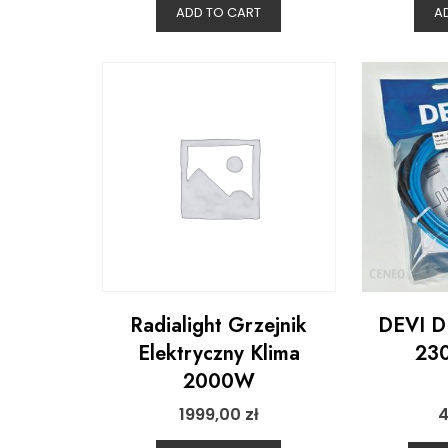
ADD TO CART
A
Radialight Grzejnik
DEVI D
Elektryczny Klima
230
2000W
1999,00
zł