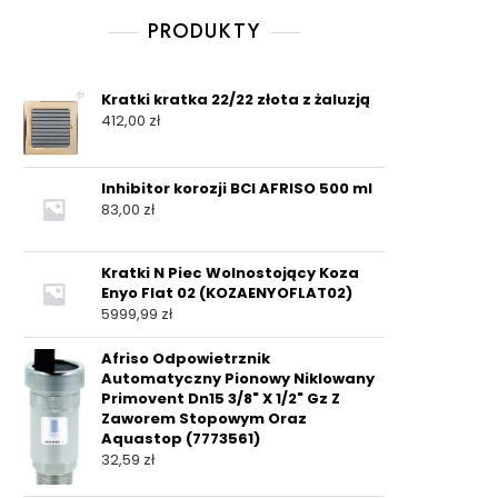
PRODUKTY
Kratki kratka 22/22 złota z żaluzją
412,00
zł
Inhibitor korozji BCI AFRISO 500 ml
83,00
zł
Kratki N Piec Wolnostojący Koza
Enyo Flat 02 (KOZAENYOFLAT02)
5999,99
zł
Afriso Odpowietrznik
Automatyczny Pionowy Niklowany
Primovent Dn15 3/8" X 1/2" Gz Z
Zaworem Stopowym Oraz
Aquastop (7773561)
32,59
zł