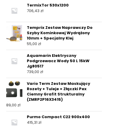
TermixTor 530x1200
706,43
zł
Temprix Zestaw Naprawczy Do
Szyby Kominkowej Wydrążony
10mm + Specjalny Klej
55,00
zł
Aquamarin Elektryczny
Podgrzewacz Wody 50 L 15kW
Jg80517
739,00
zł
Vario Term Zestaw Maskujący
Rozety + Tuleje + Złączki Pex
Ciemny Grafit Strukturalny
(ZMRP2P16X3415)
89,00
zł
Purmo Compact C22 900x400
415,31
zł