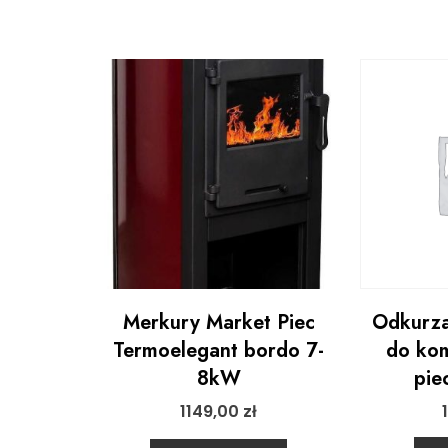
Merkury Market Piec
Odkurz
Termoelegant bordo 7-
do kom
8kW
pi
1149,00
zł