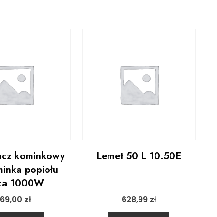
acz kominkowy
Lemet 50 L 10.50E
inka popiołu
eca 1000W
169,00
zł
628,99
zł