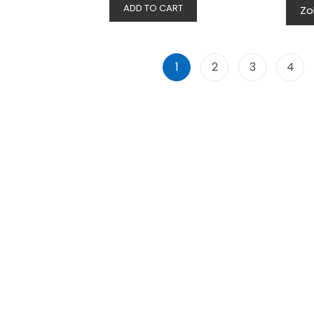
ADD TO CART
Zo
1
2
3
4