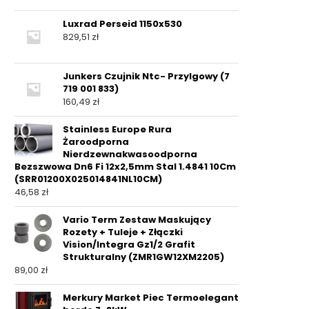
Luxrad Perseid 1150x530
829,51
zł
Junkers Czujnik Ntc- Przylgowy (7
719 001 833)
160,49
zł
Stainless Europe Rura
Żaroodporna
Nierdzewnakwasoodporna
Bezszwowa Dn6 Fi 12x2,5mm Stal 1.4841 10Cm
(SRR01200X025014841NL10CM)
46,58
zł
Vario Term Zestaw Maskujący
Rozety + Tuleje + Złączki
Vision/Integra Gz1/2 Grafit
Strukturalny (ZMR1GW12XM2205)
89,00
zł
Merkury Market Piec Termoelegant