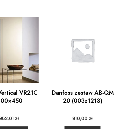
ertical VR21C
Danfoss zestaw AB-QM
800×450
20 (003z1213)
1952,01
zł
910,00
zł