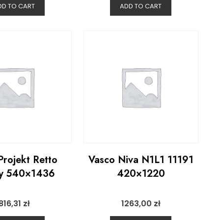
DD TO CART
ADD TO CART
 Projekt Retto
Vasco Niva N1L1 11191
dy 540×1436
420×1220
816,31
zł
1263,00
zł