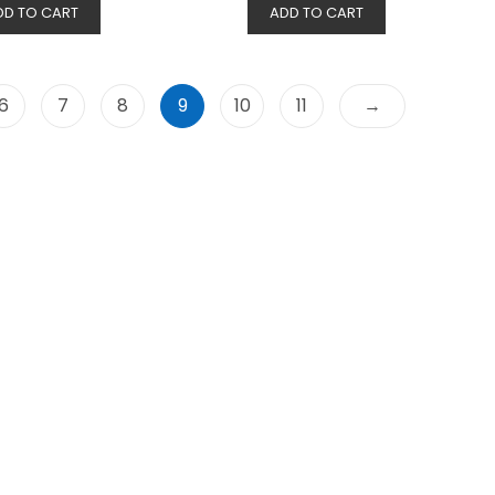
DD TO CART
ADD TO CART
6
7
8
9
10
11
→