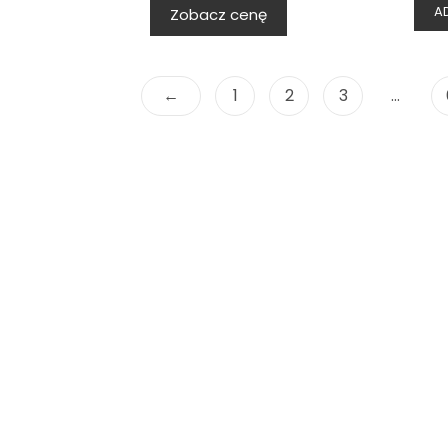
A
Zobacz cenę
←
1
2
3
…