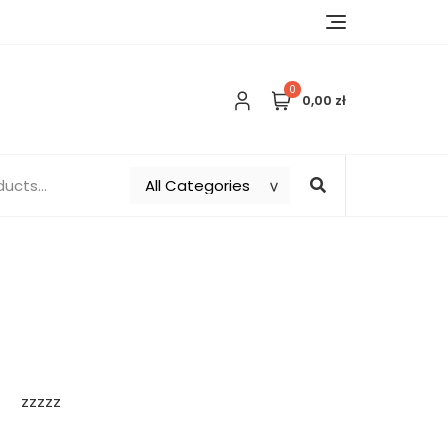
0
0,00 zł
zzzzz