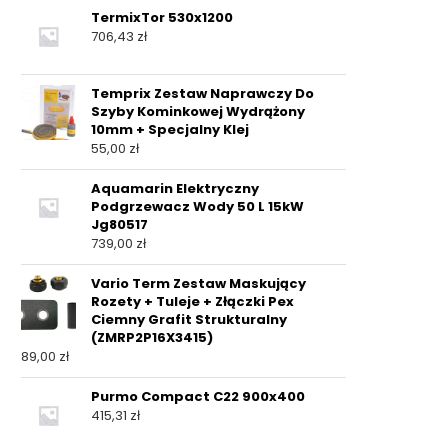
TermixTor 530x1200
706,43
zł
Temprix Zestaw Naprawczy Do
Szyby Kominkowej Wydrążony
10mm + Specjalny Klej
55,00
zł
Aquamarin Elektryczny
Podgrzewacz Wody 50 L 15kW
Jg80517
739,00
zł
Vario Term Zestaw Maskujący
Rozety + Tuleje + Złączki Pex
Ciemny Grafit Strukturalny
(ZMRP2P16X3415)
89,00
zł
Purmo Compact C22 900x400
415,31
zł