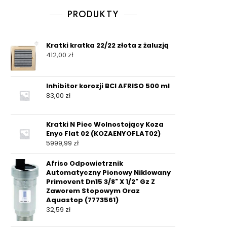
PRODUKTY
Kratki kratka 22/22 złota z żaluzją
412,00
zł
Inhibitor korozji BCI AFRISO 500 ml
83,00
zł
Kratki N Piec Wolnostojący Koza
Enyo Flat 02 (KOZAENYOFLAT02)
5999,99
zł
Afriso Odpowietrznik
Automatyczny Pionowy Niklowany
Primovent Dn15 3/8" X 1/2" Gz Z
Zaworem Stopowym Oraz
Aquastop (7773561)
32,59
zł