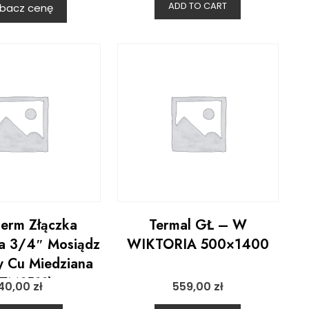
ADD TO CART
bacz cenę
term Złączka
Termal GŁ – W
a 3/4″ Mosiądz
WIKTORIA 500×1400
y Cu Miedziana
ZZM1511)
40,00
zł
559,00
zł