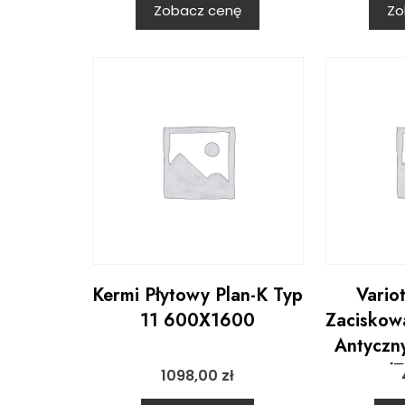
Zobacz cenę
Zo
Kermi Płytowy Plan-K Typ
Vario
11 600X1600
Zaciskow
Antyczn
(
1098,00
zł