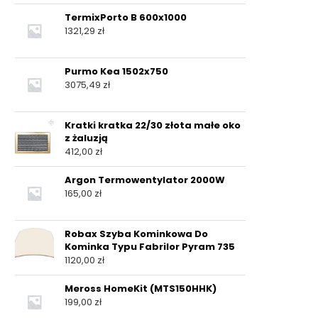
TermixPorto B 600x1000
1321,29
zł
Purmo Kea 1502x750
3075,49
zł
Kratki kratka 22/30 złota małe oko
z żaluzją
412,00
zł
Argon Termowentylator 2000W
165,00
zł
Robax Szyba Kominkowa Do
Kominka Typu Fabrilor Pyram 735
1120,00
zł
Meross HomeKit (MTS150HHK)
199,00
zł