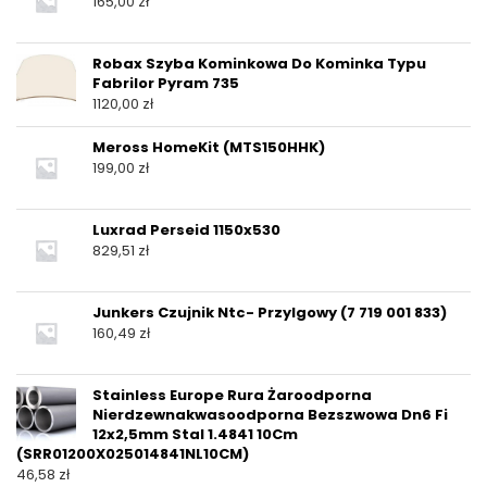
165,00
zł
Robax Szyba Kominkowa Do Kominka Typu
Fabrilor Pyram 735
1120,00
zł
Meross HomeKit (MTS150HHK)
199,00
zł
Luxrad Perseid 1150x530
829,51
zł
Junkers Czujnik Ntc- Przylgowy (7 719 001 833)
160,49
zł
Stainless Europe Rura Żaroodporna
Nierdzewnakwasoodporna Bezszwowa Dn6 Fi
12x2,5mm Stal 1.4841 10Cm
(SRR01200X025014841NL10CM)
46,58
zł