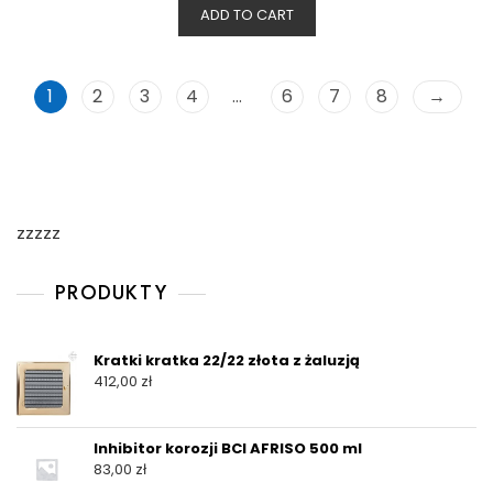
ADD TO CART
1
2
3
4
…
6
7
8
→
zzzzz
PRODUKTY
Kratki kratka 22/22 złota z żaluzją
412,00
zł
Inhibitor korozji BCI AFRISO 500 ml
83,00
zł