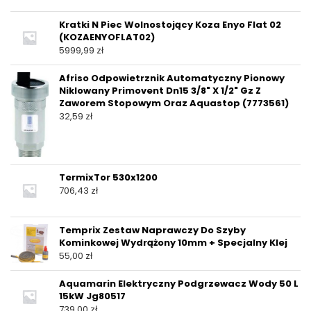
Kratki N Piec Wolnostojący Koza Enyo Flat 02
(KOZAENYOFLAT02)
5999,99
zł
Afriso Odpowietrznik Automatyczny Pionowy
Niklowany Primovent Dn15 3/8" X 1/2" Gz Z
Zaworem Stopowym Oraz Aquastop (7773561)
32,59
zł
TermixTor 530x1200
706,43
zł
Temprix Zestaw Naprawczy Do Szyby
Kominkowej Wydrążony 10mm + Specjalny Klej
55,00
zł
Aquamarin Elektryczny Podgrzewacz Wody 50 L
15kW Jg80517
739,00
zł