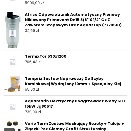
5999,99
zł
Afriso Odpowietrznik Automatyczny Pionowy
Niklowany Primovent Dn15 3/8" X 1/2" Gz Z
Zaworem Stopowym Oraz Aquastop (7773561)
32,59
zł
TermixTor 530x1200
706,43
zł
Temprix Zestaw Naprawczy Do Szyby
Kominkowej Wydrążony 10mm + Specjalny Klej
55,00
zł
Aquamarin Elektryczny Podgrzewacz Wody 50 L
15kW Jg80517
739,00
zł
Vario Term Zestaw Maskujący Rozety + Tuleje +
Złączki Pex Ciemny Grafit Strukturalny