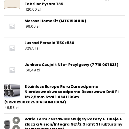
Fabrilor Pyram 735
1120,00
zł
Meross HomeKit (MTS150HHK)
199,00
zł
Luxrad Perseid 1150x530
829,51
zł
Junkers Czujnik Ntc- Przylgowy (7 719 001 833)
160,49
zł
Stainless Europe Rura Żaroodporna
Nierdzewnakwasoodporna Bezszwowa Dn6 Fi
12x2,5mm Stal 1.4841 10Cm
(SRR01200X025014841NL10CM)
46,58
zł
Vario Term Zestaw Maskujący Rozety + Tuleje +
Złączki Vision/Integra Gz1/2 Grafit Strukturalny