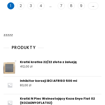
1
2
3
4
…
7
8
9
→
zzzzz
PRODUKTY
Kratki kratka 22/22 złota z żaluzją
412,00
zł
Inhibitor korozji BCI AFRISO 500 ml
83,00
zł
Kratki N Piec Wolnostojący Koza Enyo Flat 02
(KOZAENYOFLAT02)