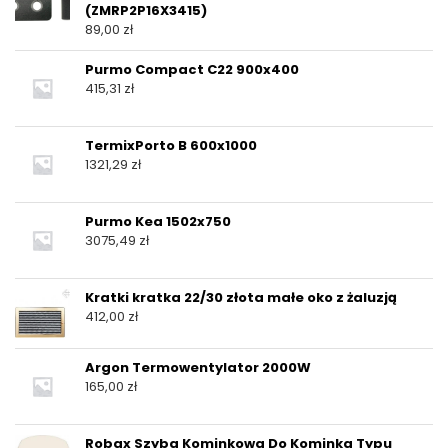
(ZMRP2P16X3415)
89,00
zł
Purmo Compact C22 900x400
415,31
zł
TermixPorto B 600x1000
1321,29
zł
Purmo Kea 1502x750
3075,49
zł
Kratki kratka 22/30 złota małe oko z żaluzją
412,00
zł
Argon Termowentylator 2000W
165,00
zł
Robax Szyba Kominkowa Do Kominka Typu