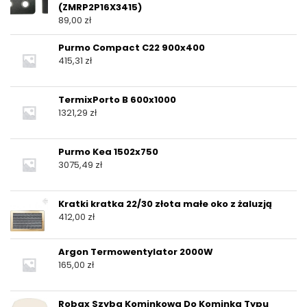
(ZMRP2P16X3415)
89,00
zł
Purmo Compact C22 900x400
415,31
zł
TermixPorto B 600x1000
1321,29
zł
Purmo Kea 1502x750
3075,49
zł
Kratki kratka 22/30 złota małe oko z żaluzją
412,00
zł
Argon Termowentylator 2000W
165,00
zł
Robax Szyba Kominkowa Do Kominka Typu