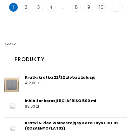
1
2
3
4
…
8
9
10
→
zzzzz
PRODUKTY
Kratki kratka 22/22 złota z żaluzją
412,00
zł
Inhibitor korozji BCI AFRISO 500 ml
83,00
zł
Kratki N Piec Wolnostojący Koza Enyo Flat 02
(KOZAENYOFLAT02)