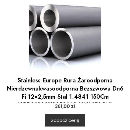
Stainless Europe Rura Żaroodporna
Nierdzewnakwasoodporna Bezszwowa Dn6
Fi 12×2,5mm Stal 1.4841 150Cm
(SRR01200X025014841NL150CM)
361,00
zł
Zobacz cenę