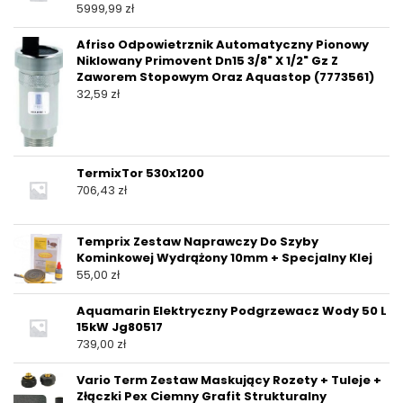
5999,99
zł
Afriso Odpowietrznik Automatyczny Pionowy
Niklowany Primovent Dn15 3/8" X 1/2" Gz Z
Zaworem Stopowym Oraz Aquastop (7773561)
32,59
zł
TermixTor 530x1200
706,43
zł
Temprix Zestaw Naprawczy Do Szyby
Kominkowej Wydrążony 10mm + Specjalny Klej
55,00
zł
Aquamarin Elektryczny Podgrzewacz Wody 50 L
15kW Jg80517
739,00
zł
Vario Term Zestaw Maskujący Rozety + Tuleje +
Złączki Pex Ciemny Grafit Strukturalny