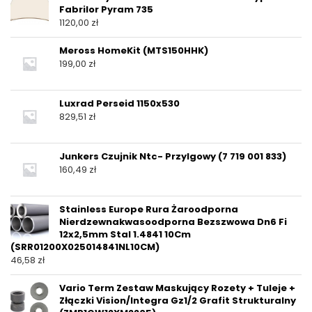
Fabrilor Pyram 735
1120,00
zł
Meross HomeKit (MTS150HHK)
199,00
zł
Luxrad Perseid 1150x530
829,51
zł
Junkers Czujnik Ntc- Przylgowy (7 719 001 833)
160,49
zł
Stainless Europe Rura Żaroodporna
Nierdzewnakwasoodporna Bezszwowa Dn6 Fi
12x2,5mm Stal 1.4841 10Cm
(SRR01200X025014841NL10CM)
46,58
zł
Vario Term Zestaw Maskujący Rozety + Tuleje +
Złączki Vision/Integra Gz1/2 Grafit Strukturalny