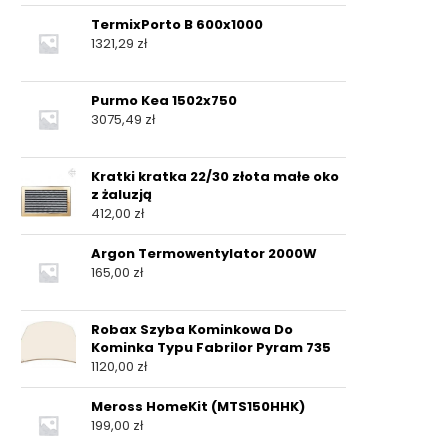
TermixPorto B 600x1000
1321,29
zł
Purmo Kea 1502x750
3075,49
zł
Kratki kratka 22/30 złota małe oko
z żaluzją
412,00
zł
Argon Termowentylator 2000W
165,00
zł
Robax Szyba Kominkowa Do
Kominka Typu Fabrilor Pyram 735
1120,00
zł
Meross HomeKit (MTS150HHK)
199,00
zł