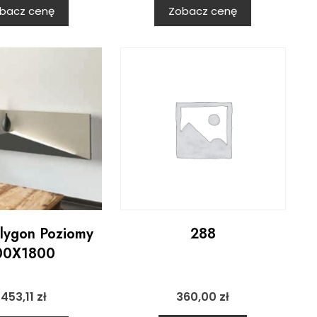
bacz cenę
Zobacz cenę
olygon Poziomy
288
00X1800
2453,11
zł
360,00
zł