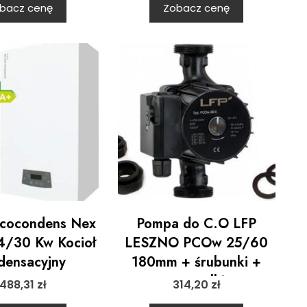
bacz cenę
Zobacz cenę
Ecocondens Nex
Pompa do C.O LFP
4/30 Kw Kocioł
LESZNO PCOw 25/60
densacyjny
180mm + śrubunki +
uszczelki
488,31
zł
314,20
zł