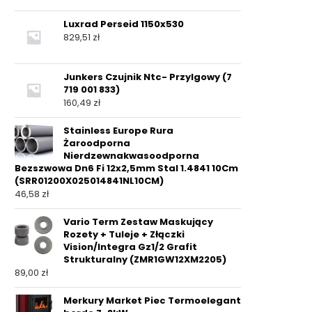
Luxrad Perseid 1150x530
829,51
zł
Junkers Czujnik Ntc- Przylgowy (7
719 001 833)
160,49
zł
Stainless Europe Rura
Żaroodporna
Nierdzewnakwasoodporna
Bezszwowa Dn6 Fi 12x2,5mm Stal 1.4841 10Cm
(SRR01200X025014841NL10CM)
46,58
zł
Vario Term Zestaw Maskujący
Rozety + Tuleje + Złączki
Vision/Integra Gz1/2 Grafit
Strukturalny (ZMR1GW12XM2205)
89,00
zł
Merkury Market Piec Termoelegant