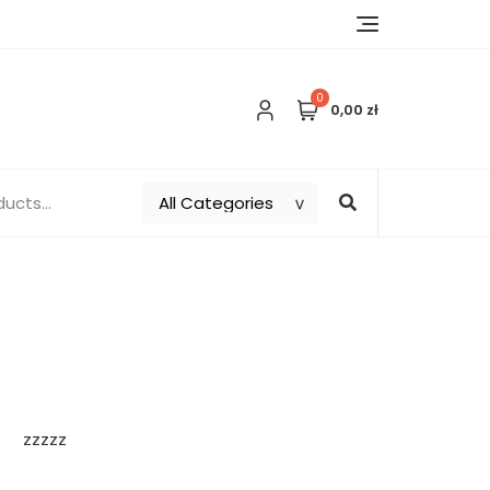
0
0,00 zł
zzzzz