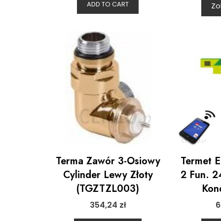
ADD TO CART
Zo
Terma Zawór 3-Osiowy
Termet 
Cylinder Lewy Złoty
2 Fun. 2
(TGZTZL003)
Kon
354,24
zł
6