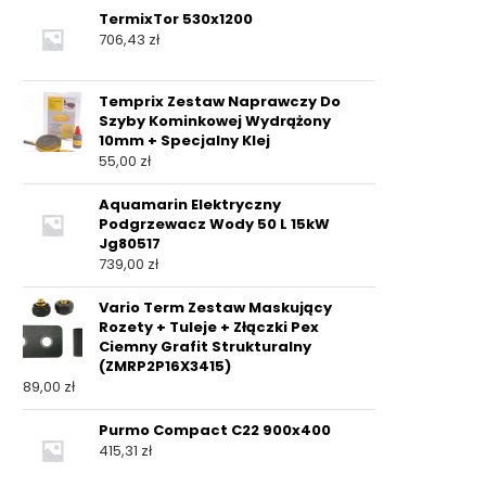
TermixTor 530x1200
706,43
zł
Temprix Zestaw Naprawczy Do
Szyby Kominkowej Wydrążony
10mm + Specjalny Klej
55,00
zł
Aquamarin Elektryczny
Podgrzewacz Wody 50 L 15kW
Jg80517
739,00
zł
Vario Term Zestaw Maskujący
Rozety + Tuleje + Złączki Pex
Ciemny Grafit Strukturalny
(ZMRP2P16X3415)
89,00
zł
Purmo Compact C22 900x400
415,31
zł