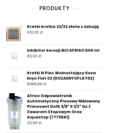
PRODUKTY
Kratki kratka 22/22 złota z żaluzją
412,00
zł
Inhibitor korozji BCI AFRISO 500 ml
83,00
zł
Kratki N Piec Wolnostojący Koza
Enyo Flat 02 (KOZAENYOFLAT02)
5999,99
zł
Afriso Odpowietrznik
Automatyczny Pionowy Niklowany
Primovent Dn15 3/8" X 1/2" Gz Z
Zaworem Stopowym Oraz
Aquastop (7773561)
32,59
zł