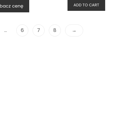
ADD TO CART
bacz cenę
…
6
7
8
→