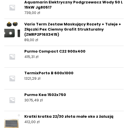
Aquamarin Elektryczny Podgrzewacz Wody 50 L
15kW Jg80517
739,00
zł
Vario Term Zestaw Maskujący Rozety + Tuleje +
Złączki Pex Ciemny Grafit Strukturalny
(ZMRP2P16X3415)
89,00
zł
Purmo Compact C22 900x400
415,31
zł
TermixPorto B 600x1000
1321,29
zł
Purmo Kea 1502x750
3075,49
zł
Kratki kratka 22/30 złota małe oko z żaluzją
412,00
zł