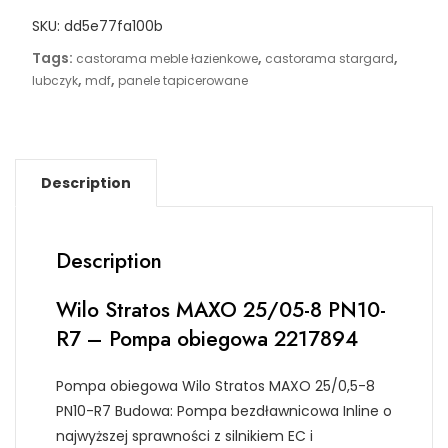
25/05-
SKU:
dd5e77fa100b
8
PN10-
Tags:
,
,
castorama meble łazienkowe
castorama stargard
R7
,
,
lubczyk
mdf
panele tapicerowane
-
Pompa
obiegowa
2217894
Description
quantity
Description
Wilo Stratos MAXO 25/05-8 PN10-
R7 – Pompa obiegowa 2217894
Pompa obiegowa Wilo Stratos MAXO 25/0,5-8
PN10-R7 Budowa: Pompa bezdławnicowa Inline o
najwyższej sprawności z silnikiem EC i