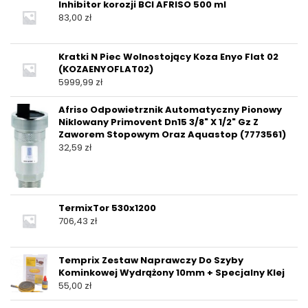
Inhibitor korozji BCI AFRISO 500 ml
83,00
zł
Kratki N Piec Wolnostojący Koza Enyo Flat 02
(KOZAENYOFLAT02)
5999,99
zł
Afriso Odpowietrznik Automatyczny Pionowy
Niklowany Primovent Dn15 3/8" X 1/2" Gz Z
Zaworem Stopowym Oraz Aquastop (7773561)
32,59
zł
TermixTor 530x1200
706,43
zł
Temprix Zestaw Naprawczy Do Szyby
Kominkowej Wydrążony 10mm + Specjalny Klej
55,00
zł