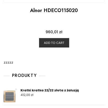
Alnor HDECO115020
960,01
zł
ADD TO CART
zzzzz
PRODUKTY
Kratki kratka 22/22 złota z żaluzją
412,00
zł