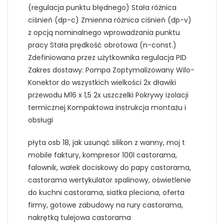
(regulacja punktu błędnego) Stała różnica
ciśnień (dp-c) Zmienna różnica ciśnień (dp-v)
z opcją nominalnego wprowadzania punktu
pracy Stała prędkość obrotowa (n-const.)
Zdefiniowana przez użytkownika regulacja PID
Zakres dostawy: Pompa Zoptymalizowany Wilo-
Konektor do wszystkich wielkości 2x dławiki
przewodu M16 x 1,5 2x uszczelki Pokrywy izolacji
termicznej Kompaktowa instrukcja montażu i
obsługi
płyta osb 18, jak usunąć silikon z wanny, moj t
mobile faktury, kompresor 100l castorama,
falownik, wałek dociskowy do papy castorama,
castorama wertykulator spalinowy, oświetlenie
do kuchni castorama, siatka pleciona, oferta
firmy, gotowe zabudowy na rury castorama,
nakrętką tulejowa castorama