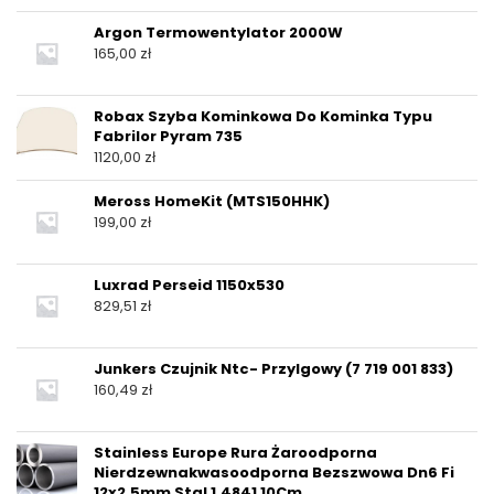
Argon Termowentylator 2000W
165,00
zł
Robax Szyba Kominkowa Do Kominka Typu
Fabrilor Pyram 735
1120,00
zł
Meross HomeKit (MTS150HHK)
199,00
zł
Luxrad Perseid 1150x530
829,51
zł
Junkers Czujnik Ntc- Przylgowy (7 719 001 833)
160,49
zł
Stainless Europe Rura Żaroodporna
Nierdzewnakwasoodporna Bezszwowa Dn6 Fi
12x2,5mm Stal 1.4841 10Cm