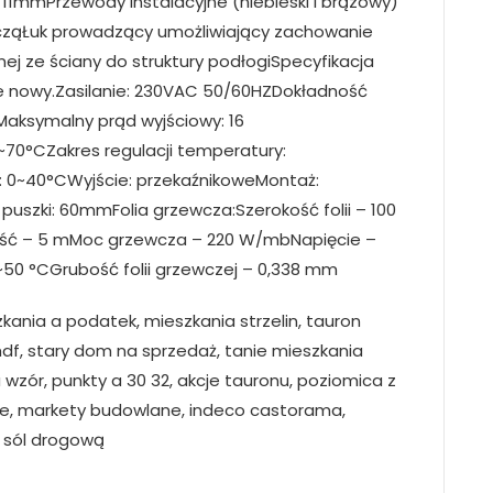
11mmPrzewody instalacyjne (niebieski i brązowy)
wcząŁuk prowadzący umożliwiający zachowanie
nnej ze ściany do struktury podłogiSpecyfikacja
e nowy.Zasilanie: 230VAC 50/60HZDokładność
Maksymalny prąd wyjściowy: 16
70°CZakres regulacji temperatury:
: 0~40°CWyjście: przekaźnikoweMontaż:
uszki: 60mmFolia grzewcza:Szerokość folii – 100
gość – 5 mMoc grzewcza – 220 W/mbNapięcie –
~50 °CGrubość folii grzewczej – 0,338 mm
zkania a podatek, mieszkania strzelin, tauron
df, stary dom na sprzedaż, tanie mieszkania
 wzór, punkty a 30 32, akcje tauronu, poziomica z
ine, markety budowlane, indeco castorama,
ć sól drogową