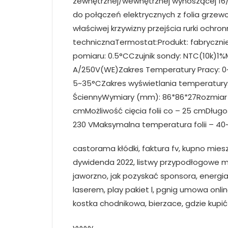
zewnętrznej/wewnętrznej wynoszącej 16/
do połączeń elektrycznych z folia grze
właściwej krzywizny przejścia rurki ochro
technicznaTermostat:Produkt: fabryczni
pomiaru: 0.5°CCzujnik sondy: NTC(10k)1%
A/250V(WE)Zakres Temperatury Pracy: 0~
5~35°CZakres wyświetlania temperatury
ŚciennyWymiary (mm): 86*86*27Rozmiar p
cmMożliwość cięcia folii co – 25 cmDłu
230 VMaksymalna temperatura folii – 40
castorama kłódki, faktura fv, kupno mies
dywidenda 2022, listwy przypodłogowe m
jaworzno, jak pozyskać sponsora, energia
laserem, play pakiet l, pgnig umowa onl
kostka chodnikowa, bierzace, gdzie kupi
yyyyy