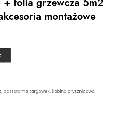
o + folia grzewcza 5m2
kcesoria montażowe
t
,
,
z
castorama targówek
kabina prysznicowa