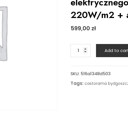
elektryczneg
220W/m2 + a
599,00
zł
Termostat
Add to car
do
ogrzewania
elektrycznego
SKU:
516a1348d503
+
folia
Tags:
castorama bydgoszc
grzewcza
5m2
220W/m2
+
akcesoria
montażowe