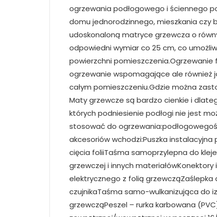
ogrzewania podłogowego i ściennego po
domu jednorodzinnego, mieszkania czy bi
udoskonaloną matryce grzewcza o równym
odpowiedni wymiar co 25 cm, co umożli
powierzchni pomieszczenia.Ogrzewanie fo
ogrzewanie wspomagające ale również j
całym pomieszczeniu.Gdzie można zasto
Maty grzewcze są bardzo cienkie i dla
których podniesienie podłogi nie jest m
stosować do ogrzewania:podłogowegoś
akcesoriów wchodzi:Puszka instalacyjna
cięcia foliiTaśma samoprzylepna do klejenia
grzewczej i innych materiałówKonektory 
elektrycznego z folią grzewcząZaślepka
czujnikaTaśma samo-wulkanizująca do izo
grzewcząPeszel – rurka karbowana (PVC)