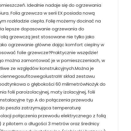
mieszczeń. Idealnie nadaje się do ogrzewania
ura. Folia grzewcza w serii EX posiada nową
 rozkładzie ciepła. Folię możemy docinać na
wia lepsze dopasowanie ogrzewania do
lią grzewczą jest stosowane nie tylko jako
ako ogrzewanie główne dając komfort cieplny w
sować folie grzewcze?Praktycznie wszędzie!
tego można zamontować je w pomieszczeniach, w
ożliwe ze względów konstrukcyjnych.Można je
ciennegosufitowegolustraW skład zestawu
 podtynkowa o głębokości 60 milimetrówNożyk do
 folii paroizolacyjnej, maty izolacyjnej, folii
instalacyjne typ A do połączenia przewodu
 do peszla zatrzymująca temperaturę
lacji połączenia przewodu elektrycznego z folią
 z pilotem o długości 3 metrów oraz średnicy