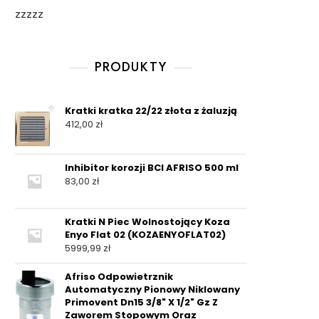
zzzzz
PRODUKTY
Kratki kratka 22/22 złota z żaluzją
412,00
zł
Inhibitor korozji BCI AFRISO 500 ml
83,00
zł
Kratki N Piec Wolnostojący Koza
Enyo Flat 02 (KOZAENYOFLAT02)
5999,99
zł
Afriso Odpowietrznik
Automatyczny Pionowy Niklowany
Primovent Dn15 3/8" X 1/2" Gz Z
Zaworem Stopowym Oraz