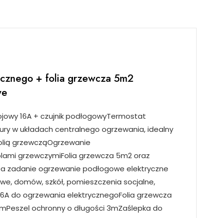
quantity
ycznego + folia grzewcza 5m2
we
ojowy 16A + czujnik podłogowyTermostat
ury w układach centralnego ogrzewania, idealny
olią grzewcząOgrzewanie
lami grzewczymiFolia grzewcza 5m2 oraz
a zadanie ogrzewanie podłogowe elektryczne
owe, domów, szkół, pomieszczenia socjalne,
 16A do ogrzewania elektrycznegoFolia grzewcza
mPeszel ochronny o długości 3mZaślepka do