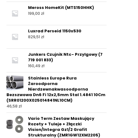
Meross HomeKit (MTS150HHK)
199,00
zł
Luxrad Perseid 1150x530
829,51
zł
Junkers Czujnik Ntc- Przylgowy (7
719 001 833)
160,49
zł
Stainless Europe Rura
Żaroodporna
Nierdzewnakwasoodporna
Bezszwowa Dn6 Fi 12x2,5mm Stal 1.4841 10Cm
(SRR01200X025014841NL10CM)
46,58
zł
Vario Term Zestaw Maskujący
Rozety + Tuleje + Złączki
Vision/Integra Gz1/2 Grafit
Strukturalny (ZMR1GW12XM2205)