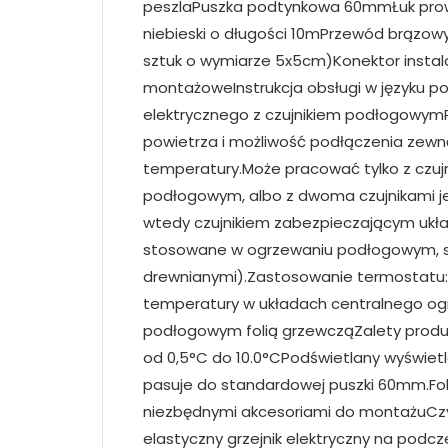
peszlaPuszka podtynkowa 60mmŁuk pr
niebieski o długości 10mPrzewód brązow
sztuk o wymiarze 5x5cm)Konektor instalacy
montażoweInstrukcja obsługi w języku 
elektrycznego z czujnikiem podłogowym
powietrza i możliwość podłączenia zew
temperatury.Może pracować tylko z czujni
podłogowym, albo z dwoma czujnikami je
wtedy czujnikiem zabezpieczającym ukła
stosowane w ogrzewaniu podłogowym, sz
drewnianymi).Zastosowanie termostatu:T
temperatury w układach centralnego og
podłogowym folią grzewcząZalety produ
od 0,5°C do 10.0°CPodświetlany wyświet
pasuje do standardowej puszki 60mm.Fo
niezbędnymi akcesoriami do montażuCzym 
elastyczny grzejnik elektryczny na pod