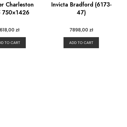
r Charleston
Invicta Bradford (6173-
 750×1426
47)
618,00
zł
7898,00
zł
DD TO CART
ADD TO CART