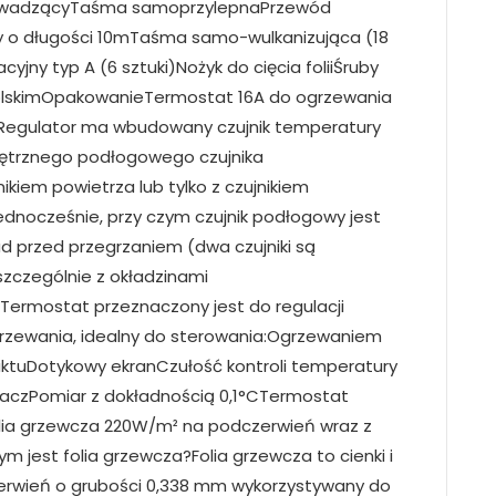
owadzącyTaśma samoprzylepnaPrzewód
y o długości 10mTaśma samo-wulkanizująca (18
jny typ A (6 sztuki)Nożyk do cięcia foliiŚruby
polskimOpakowanieTermostat 16A do ogrzewania
Regulator ma wbudowany czujnik temperatury
nętrznego podłogowego czujnika
kiem powietrza lub tylko z czujnikiem
dnocześnie, przy czym czujnik podłogowy jest
d przed przegrzaniem (dwa czujniki są
czególnie z okładzinami
ermostat przeznaczony jest do regulacji
rzewania, idealny do sterowania:Ogrzewaniem
ktuDotykowy ekranCzułość kontroli temperatury
laczPomiar z dokładnością 0,1°CTermostat
lia grzewcza 220W/m² na podczerwień wraz z
jest folia grzewcza?Folia grzewcza to cienki i
czerwień o grubości 0,338 mm wykorzystywany do