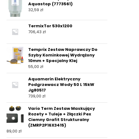
Aquastop (7773561)
32,59
zł
TermixTor 530x1200
706,43
zł
Temprix Zestaw Naprawczy Do
Szyby Kominkowej Wydrążony
10mm + Specjalny Klej
55,00
zł
Aquamarin Elektryczny
Podgrzewacz Wody 50 L 15kW
Jg80517
739,00
zł
Vario Term Zestaw Maskujący
Rozety + Tuleje + Złączki Pex
Ciemny Grafit Strukturalny
(ZMRP2P16X3415)
89,00
zł