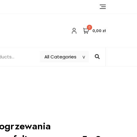
0
0,00 zł
 ogrzewania