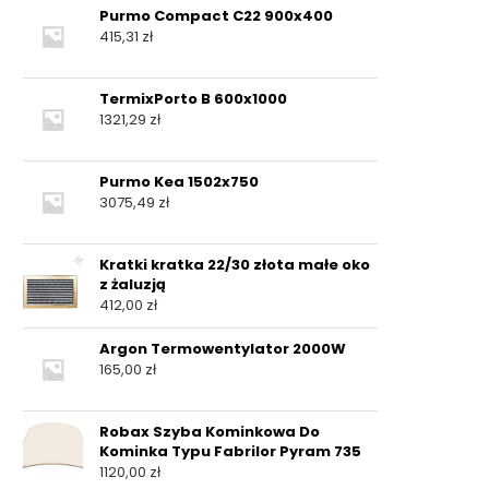
Purmo Compact C22 900x400
415,31
zł
TermixPorto B 600x1000
1321,29
zł
Purmo Kea 1502x750
3075,49
zł
Kratki kratka 22/30 złota małe oko
z żaluzją
412,00
zł
Argon Termowentylator 2000W
165,00
zł
Robax Szyba Kominkowa Do
Kominka Typu Fabrilor Pyram 735
1120,00
zł