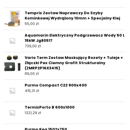
Temprix Zestaw Naprawczy Do Szyby
Kominkowej Wydrążony 10mm + Specjalny Klej
55,00
zł
Aquamarin Elektryczny Podgrzewacz Wody 50 L
15kW Jg80517
739,00
zł
Vario Term Zestaw Maskujący Rozety + Tuleje +
Złączki Pex Ciemny Grafit Strukturalny
(ZMRP2P16X3415)
89,00
zł
Purmo Compact C22 900x400
415,31
zł
TermixPorto B 600x1000
1321,29
zł
Purmo Kea 1502x750