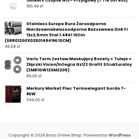
Junkers Czujnik Ntc- Przylgowy (7 719 001 833)
160,49
zł
Stainless Europe Rura Żaroodporna
Nierdzewnakwasoodporna Bezszwowa Dn6 Fi
12x2,5mm Stal 1.4841 10Cm
(SRR01200X025014841NL10CM)
46,58
zł
Vario Term Zestaw Maskujący Rozety + Tuleje +
Złączki Vision/Integra Gz1/2 Grafit Strukturalny
(ZMR1GW12XM2205)
89,00
zł
Merkury Market Piec Termoelegant bordo 7-
8kW
1149,00
zł
Copyright © 2026 Bosa Online Shop. Powered by
WordPress