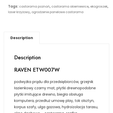
Tags:
,
,
,
castorama poznań
castorama skierniewice
ekogroszek
,
laser krzyżowy
ogrodzenie panelowe castorama
Description
Description
RAVEN ETW007W
podwyżka prądu dla przedsiębiorców, grzejnik
łazienkowy czarny mat, płytki drewnopodobne
płytki imitujące drewno, biegła obsługa
komputera, przedłuż umowę play, tok olsztyn,
korpus szafy, ulga gazowa, hydroizolacja tarasu,