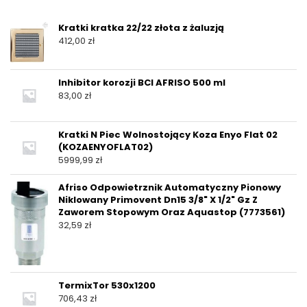
Kratki kratka 22/22 złota z żaluzją
412,00
zł
Inhibitor korozji BCI AFRISO 500 ml
83,00
zł
Kratki N Piec Wolnostojący Koza Enyo Flat 02
(KOZAENYOFLAT02)
5999,99
zł
Afriso Odpowietrznik Automatyczny Pionowy
Niklowany Primovent Dn15 3/8" X 1/2" Gz Z
Zaworem Stopowym Oraz Aquastop (7773561)
32,59
zł
TermixTor 530x1200
706,43
zł