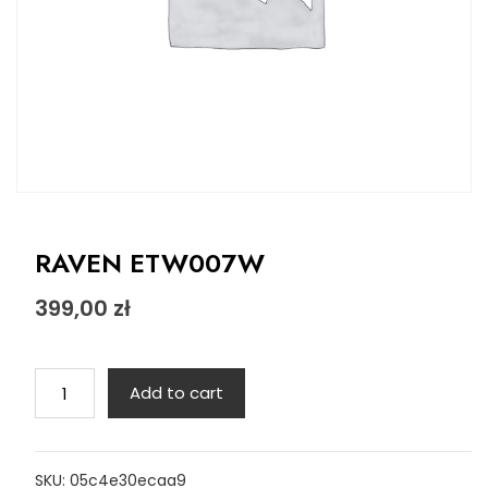
RAVEN ETW007W
399,00
zł
RAVEN
Add to cart
ETW007W
quantity
SKU:
05c4e30ecaa9