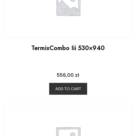
TermixCombo Iii 530×940
556,00
zł
ADD TO CART