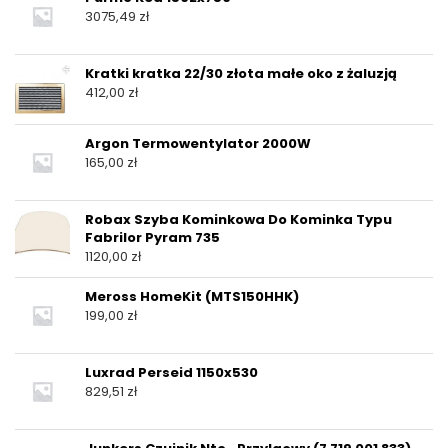
3075,49
zł
Kratki kratka 22/30 złota małe oko z żaluzją
412,00
zł
Argon Termowentylator 2000W
165,00
zł
Robax Szyba Kominkowa Do Kominka Typu
Fabrilor Pyram 735
1120,00
zł
Meross HomeKit (MTS150HHK)
199,00
zł
Luxrad Perseid 1150x530
829,51
zł