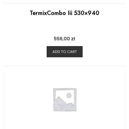
TermixCombo Iii 530×940
556,00
zł
ADD TO CART