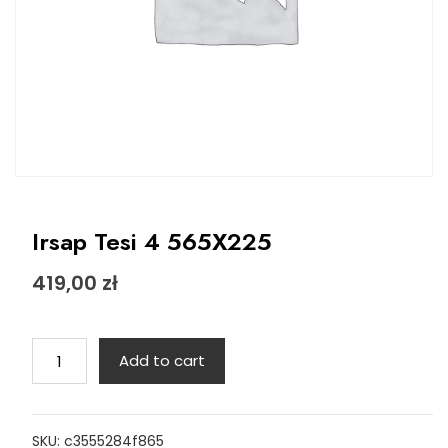
Irsap Tesi 4 565X225
419,00
zł
Irsap
Add to cart
Tesi
4
565X225
SKU:
c3555284f865
quantity