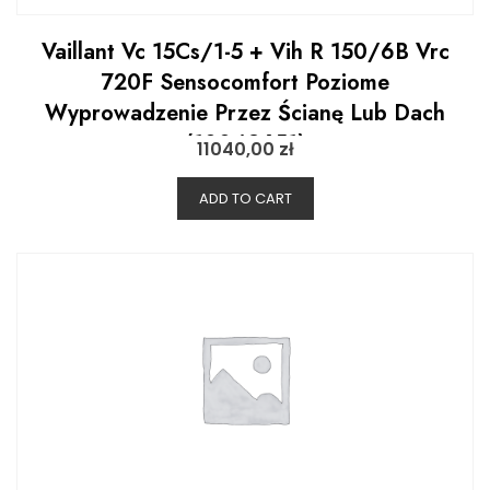
Vaillant Vc 15Cs/1-5 + Vih R 150/6B Vrc
720F Sensocomfort Poziome
Wyprowadzenie Przez Ścianę Lub Dach
(10043651)
11040,00
zł
ADD TO CART