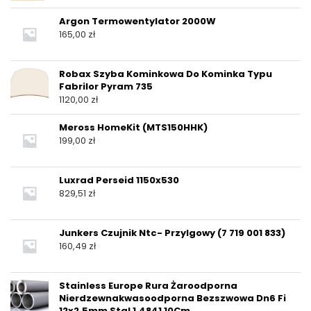
Argon Termowentylator 2000W
165,00
zł
Robax Szyba Kominkowa Do Kominka Typu
Fabrilor Pyram 735
1120,00
zł
Meross HomeKit (MTS150HHK)
199,00
zł
Luxrad Perseid 1150x530
829,51
zł
Junkers Czujnik Ntc- Przylgowy (7 719 001 833)
160,49
zł
Stainless Europe Rura Żaroodporna
Nierdzewnakwasoodporna Bezszwowa Dn6 Fi
12x2,5mm Stal 1.4841 10Cm