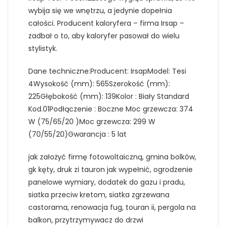
wybija się we wnętrzu, a jedynie dopełnia
całości. Producent kaloryfera – firma Irsap –
zadbał o to, aby kaloryfer pasował do wielu
stylistyk.
Dane techniczne:Producent: IrsapModel: Tesi
4Wysokość (mm): 565Szerokość (mm):
225Głębokość (mm): 139Kolor : Biały Standard
Kod.01Podłączenie : Boczne Moc grzewcza: 374
W (75/65/20 )Moc grzewcza: 299 W
(70/55/20)Gwarancja : 5 lat
jak założyć firmę fotowoltaiczną, gmina bolków,
gk kęty, druk zi tauron jak wypełnić, ogrodzenie
panelowe wymiary, dodatek do gazu i pradu,
siatka przeciw kretom, siatka zgrzewana
castorama, renowacja fug, touran ii, pergola na
balkon, przytrzymywacz do drzwi