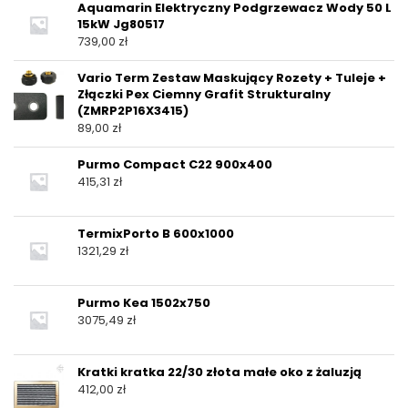
Aquamarin Elektryczny Podgrzewacz Wody 50 L
15kW Jg80517
739,00
zł
Vario Term Zestaw Maskujący Rozety + Tuleje +
Złączki Pex Ciemny Grafit Strukturalny
(ZMRP2P16X3415)
89,00
zł
Purmo Compact C22 900x400
415,31
zł
TermixPorto B 600x1000
1321,29
zł
Purmo Kea 1502x750
3075,49
zł
Kratki kratka 22/30 złota małe oko z żaluzją
412,00
zł