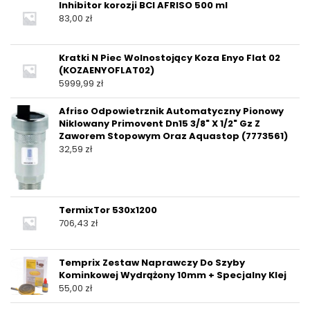
Inhibitor korozji BCI AFRISO 500 ml
83,00
zł
Kratki N Piec Wolnostojący Koza Enyo Flat 02
(KOZAENYOFLAT02)
5999,99
zł
Afriso Odpowietrznik Automatyczny Pionowy
Niklowany Primovent Dn15 3/8" X 1/2" Gz Z
Zaworem Stopowym Oraz Aquastop (7773561)
32,59
zł
TermixTor 530x1200
706,43
zł
Temprix Zestaw Naprawczy Do Szyby
Kominkowej Wydrążony 10mm + Specjalny Klej
55,00
zł