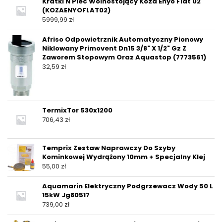
Kratki N Piec Wolnostojący Koza Enyo Flat 02
(KOZAENYOFLAT02)
5999,99
zł
Afriso Odpowietrznik Automatyczny Pionowy
Niklowany Primovent Dn15 3/8" X 1/2" Gz Z
Zaworem Stopowym Oraz Aquastop (7773561)
32,59
zł
TermixTor 530x1200
706,43
zł
Temprix Zestaw Naprawczy Do Szyby
Kominkowej Wydrążony 10mm + Specjalny Klej
55,00
zł
Aquamarin Elektryczny Podgrzewacz Wody 50 L
15kW Jg80517
739,00
zł