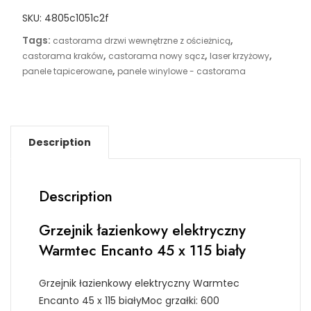
Warmtec
SKU:
4805c1051c2f
Encanto
45
Tags:
,
castorama drzwi wewnętrzne z ościeżnicą
x
,
,
,
castorama kraków
castorama nowy sącz
laser krzyżowy
115
,
panele tapicerowane
panele winylowe - castorama
biały
quantity
Description
Description
Grzejnik łazienkowy elektryczny
Warmtec Encanto 45 x 115 biały
Grzejnik łazienkowy elektryczny Warmtec
Encanto 45 x 115 białyMoc grzałki: 600