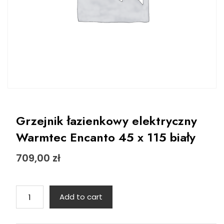
Grzejnik łazienkowy elektryczny
Warmtec Encanto 45 x 115 biały
709,00
zł
Grzejnik
Add to cart
łazienkowy
elektryczny