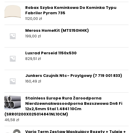
Robax Szyba Kominkowa Do Kominka Typu
Fabrilor Pyram 735
1120,00
zł
Meross HomeKit (MTS150HHK)
199,00
zł
Luxrad Perseid 1150x530
829,51
zł
Junkers Czujnik Ntc- Przylgowy (7 719 001 833)
160,49
zł
Stainless Europe Rura Żaroodporna
Nierdzewnakwasoodporna Bezszwowa Dn6 Fi
12x2,5mm Stal 1.4841 10Cm
(SRR01200X025014841NL10CM)
46,58
zł
Vario Term Zestaw Maskujący Rozety + Tuleje +