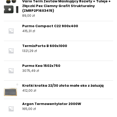
Vario Term Zestaw Maskujący Rozety + Tuleje +
Złączki Pex Ciemny Grafit Strukturalny
(ZMRP2P16X3415)
89,00
zł
Purmo Compact C22 900x400
415,31
zł
TermixPorto B 600x1000
1321,29
zł
Purmo Kea 1502x750
3075,49
zł
Kratki kratka 22/30 złota małe oko z żaluzją
412,00
zł
Argon Termowentylator 2000W
165,00
zł