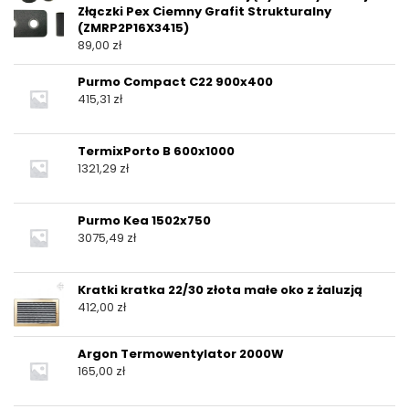
Złączki Pex Ciemny Grafit Strukturalny
(ZMRP2P16X3415)
89,00
zł
Purmo Compact C22 900x400
415,31
zł
TermixPorto B 600x1000
1321,29
zł
Purmo Kea 1502x750
3075,49
zł
Kratki kratka 22/30 złota małe oko z żaluzją
412,00
zł
Argon Termowentylator 2000W
165,00
zł