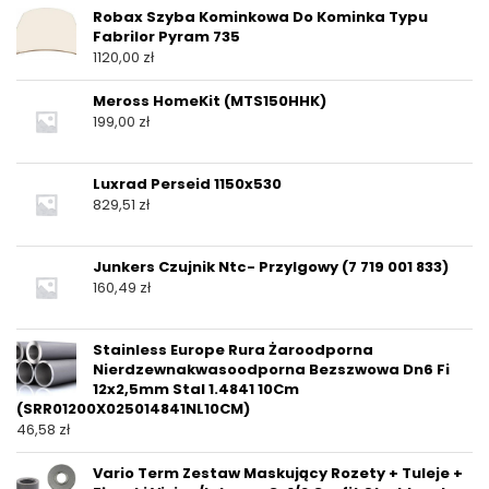
Robax Szyba Kominkowa Do Kominka Typu
Fabrilor Pyram 735
1120,00
zł
Meross HomeKit (MTS150HHK)
199,00
zł
Luxrad Perseid 1150x530
829,51
zł
Junkers Czujnik Ntc- Przylgowy (7 719 001 833)
160,49
zł
Stainless Europe Rura Żaroodporna
Nierdzewnakwasoodporna Bezszwowa Dn6 Fi
12x2,5mm Stal 1.4841 10Cm
(SRR01200X025014841NL10CM)
46,58
zł
Vario Term Zestaw Maskujący Rozety + Tuleje +