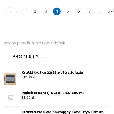
←
1
2
3
4
5
6
7
…
57
salony przedłużanie rzęs gdańsk
PRODUKTY
Kratki kratka 22/22 złota z żaluzją
412,00
zł
Inhibitor korozji BCI AFRISO 500 ml
83,00
zł
Kratki N Piec Wolnostojący Koza Enyo Flat 02