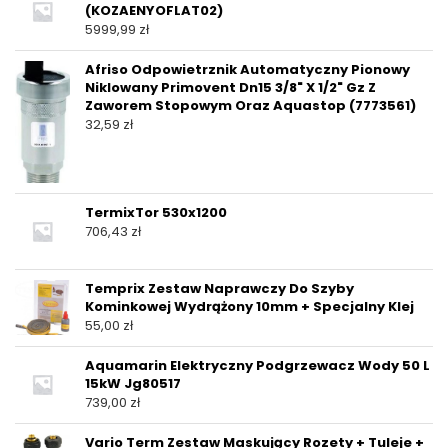
(KOZAENYOFLAT02)
5999,99
zł
Afriso Odpowietrznik Automatyczny Pionowy
Niklowany Primovent Dn15 3/8" X 1/2" Gz Z
Zaworem Stopowym Oraz Aquastop (7773561)
32,59
zł
TermixTor 530x1200
706,43
zł
Temprix Zestaw Naprawczy Do Szyby
Kominkowej Wydrążony 10mm + Specjalny Klej
55,00
zł
Aquamarin Elektryczny Podgrzewacz Wody 50 L
15kW Jg80517
739,00
zł
Vario Term Zestaw Maskujący Rozety + Tuleje +