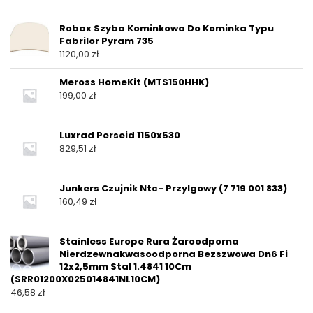
Robax Szyba Kominkowa Do Kominka Typu
Fabrilor Pyram 735
1120,00
zł
Meross HomeKit (MTS150HHK)
199,00
zł
Luxrad Perseid 1150x530
829,51
zł
Junkers Czujnik Ntc- Przylgowy (7 719 001 833)
160,49
zł
Stainless Europe Rura Żaroodporna
Nierdzewnakwasoodporna Bezszwowa Dn6 Fi
12x2,5mm Stal 1.4841 10Cm
(SRR01200X025014841NL10CM)
46,58
zł