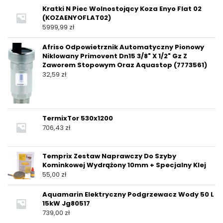
Kratki N Piec Wolnostojący Koza Enyo Flat 02
(KOZAENYOFLAT02)
5999,99
zł
Afriso Odpowietrznik Automatyczny Pionowy
Niklowany Primovent Dn15 3/8" X 1/2" Gz Z
Zaworem Stopowym Oraz Aquastop (7773561)
32,59
zł
TermixTor 530x1200
706,43
zł
Temprix Zestaw Naprawczy Do Szyby
Kominkowej Wydrążony 10mm + Specjalny Klej
55,00
zł
Aquamarin Elektryczny Podgrzewacz Wody 50 L
15kW Jg80517
739,00
zł