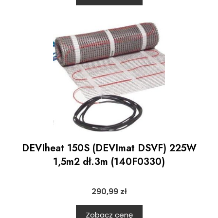
DEVIheat 150S (DEVImat DSVF) 225W
1,5m2 dł.3m (140F0330)
290,99
zł
Zobacz cenę