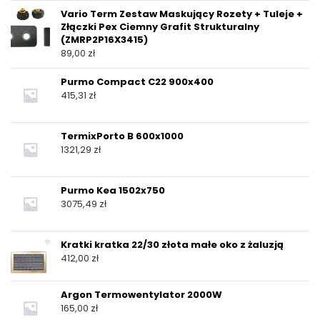
Vario Term Zestaw Maskujący Rozety + Tuleje +
Złączki Pex Ciemny Grafit Strukturalny
(ZMRP2P16X3415)
89,00
zł
Purmo Compact C22 900x400
415,31
zł
TermixPorto B 600x1000
1321,29
zł
Purmo Kea 1502x750
3075,49
zł
Kratki kratka 22/30 złota małe oko z żaluzją
412,00
zł
Argon Termowentylator 2000W
165,00
zł