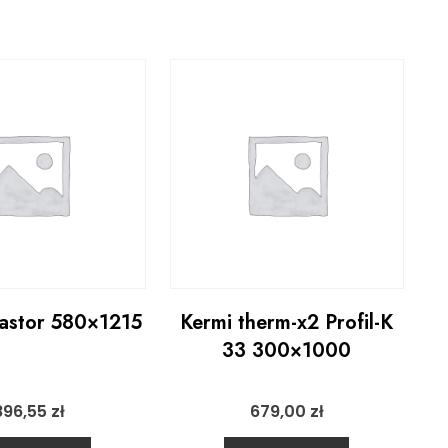
astor 580×1215
Kermi therm-x2 Profil-K
33 300×1000
896,55
zł
679,00
zł