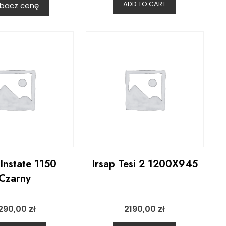
ADD TO CART
bacz cenę
 Instate 1150
Irsap Tesi 2 1200X945
Czarny
290,00
zł
2190,00
zł