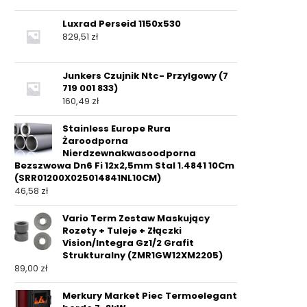
Luxrad Perseid 1150x530
829,51
zł
Junkers Czujnik Ntc- Przylgowy (7
719 001 833)
160,49
zł
Stainless Europe Rura
Żaroodporna
Nierdzewnakwasoodporna
Bezszwowa Dn6 Fi 12x2,5mm Stal 1.4841 10Cm
(SRR01200X025014841NL10CM)
46,58
zł
Vario Term Zestaw Maskujący
Rozety + Tuleje + Złączki
Vision/Integra Gz1/2 Grafit
Strukturalny (ZMR1GW12XM2205)
89,00
zł
Merkury Market Piec Termoelegant