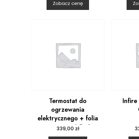
Zobacz cenę
Zo
Termostat do
Infire
ogrzewania
elektrycznego + folia
grzewcza 1,5m2
339,00
zł
3
80W/m2 + akcesoria