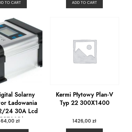
DD TO CART
ADD TO CART
gital Solarny
Kermi Płytowy Plan-V
tor Ładowania
Typ 22 300X1400
2/24 30A Lcd
PPT30D)
464,00
zł
1426,00
zł