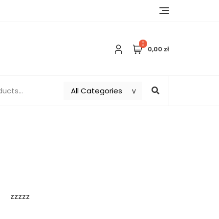
0
0,00 zł
zzzzz