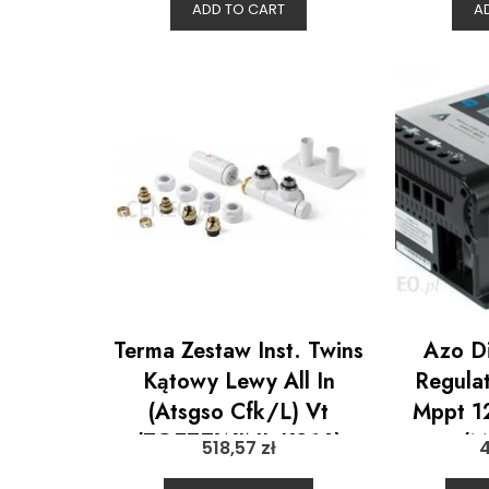
ADD TO CART
A
Terma Zestaw Inst. Twins
Azo Di
Kątowy Lewy All In
Regula
(Atsgso Cfk/L) Vt
Mppt 1
(TGETTWINL-K916)
(M
518,57
zł