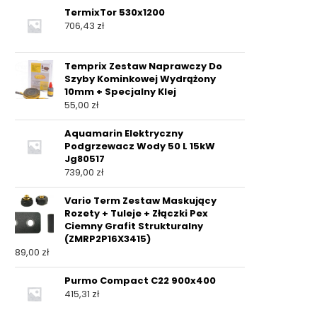
TermixTor 530x1200
706,43
zł
Temprix Zestaw Naprawczy Do
Szyby Kominkowej Wydrążony
10mm + Specjalny Klej
55,00
zł
Aquamarin Elektryczny
Podgrzewacz Wody 50 L 15kW
Jg80517
739,00
zł
Vario Term Zestaw Maskujący
Rozety + Tuleje + Złączki Pex
Ciemny Grafit Strukturalny
(ZMRP2P16X3415)
89,00
zł
Purmo Compact C22 900x400
415,31
zł