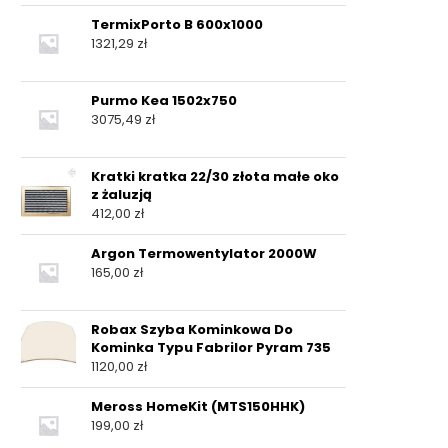
TermixPorto B 600x1000
1321,29
zł
Purmo Kea 1502x750
3075,49
zł
Kratki kratka 22/30 złota małe oko
z żaluzją
412,00
zł
Argon Termowentylator 2000W
165,00
zł
Robax Szyba Kominkowa Do
Kominka Typu Fabrilor Pyram 735
1120,00
zł
Meross HomeKit (MTS150HHK)
199,00
zł