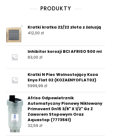
PRODUKTY
Kratki kratka 22/22 złota z żaluzją
412,00
zł
Inhibitor korozji BCI AFRISO 500 ml
83,00
zł
Kratki N Piec Wolnostojący Koza
Enyo Flat 02 (KOZAENYOFLAT02)
5999,99
zł
Afriso Odpowietrznik
Automatyczny Pionowy Niklowany
Primovent Dn15 3/8" X 1/2" Gz Z
Zaworem Stopowym Oraz
Aquastop (7773561)
32,59
zł