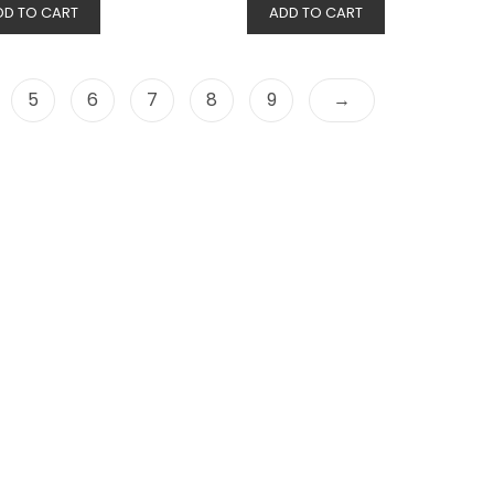
DD TO CART
ADD TO CART
5
6
7
8
9
→