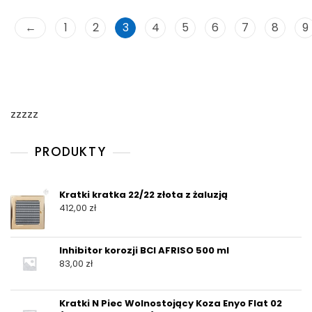
←
1
2
3
4
5
6
7
8
9
zzzzz
PRODUKTY
Kratki kratka 22/22 złota z żaluzją
412,00
zł
Inhibitor korozji BCI AFRISO 500 ml
83,00
zł
Kratki N Piec Wolnostojący Koza Enyo Flat 02