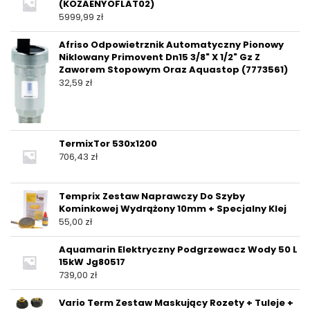
(KOZAENYOFLAT02)
5999,99
zł
Afriso Odpowietrznik Automatyczny Pionowy
Niklowany Primovent Dn15 3/8" X 1/2" Gz Z
Zaworem Stopowym Oraz Aquastop (7773561)
32,59
zł
TermixTor 530x1200
706,43
zł
Temprix Zestaw Naprawczy Do Szyby
Kominkowej Wydrążony 10mm + Specjalny Klej
55,00
zł
Aquamarin Elektryczny Podgrzewacz Wody 50 L
15kW Jg80517
739,00
zł
Vario Term Zestaw Maskujący Rozety + Tuleje +