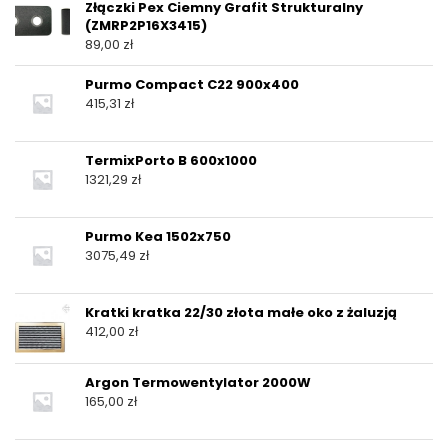
Złączki Pex Ciemny Grafit Strukturalny
(ZMRP2P16X3415)
89,00
zł
Purmo Compact C22 900x400
415,31
zł
TermixPorto B 600x1000
1321,29
zł
Purmo Kea 1502x750
3075,49
zł
Kratki kratka 22/30 złota małe oko z żaluzją
412,00
zł
Argon Termowentylator 2000W
165,00
zł