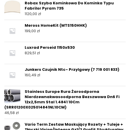
Robax Szyba Kominkowa Do Kominka Typu
Fabrilor Pyram 735
1120,00
zł
Meross HomeKit (MTS150HHK)
199,00
zł
Luxrad Perseid 1150x530
829,51
zł
Junkers Czujnik Ntc- Przylgowy (7 719 001 833)
160,49
zł
Stainless Europe Rura Żaroodporna
Nierdzewnakwasoodporna Bezszwowa Dn6 Fi
12x2,5mm Stal 1.4841 10Cm
(SRR01200X025014841NL10CM)
46,58
zł
Vario Term Zestaw Maskujący Rozety + Tuleje +
Złączki Vision/Integra Gz1/2 Grafit Strukturalny